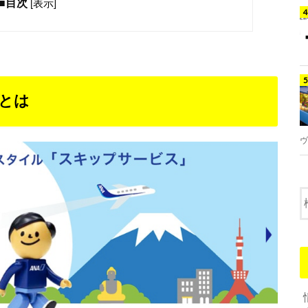
■目次
[
表示
]
スとは
ヴ