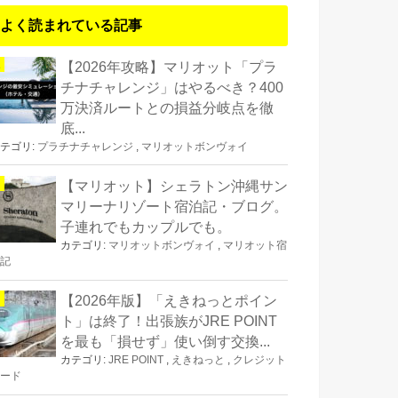
よく読まれている記事
【2026年攻略】マリオット「プラ
チナチャレンジ」はやるべき？400
万決済ルートとの損益分岐点を徹
底...
テゴリ:
プラチナチャレンジ
,
マリオットボンヴォイ
【マリオット】シェラトン沖縄サン
マリーナリゾート宿泊記・ブログ。
子連れでもカップルでも。
カテゴリ:
マリオットボンヴォイ
,
マリオット宿
記
【2026年版】「えきねっとポイン
ト」は終了！出張族がJRE POINT
を最も「損せず」使い倒す交換...
カテゴリ:
JRE POINT
,
えきねっと
,
クレジット
ード