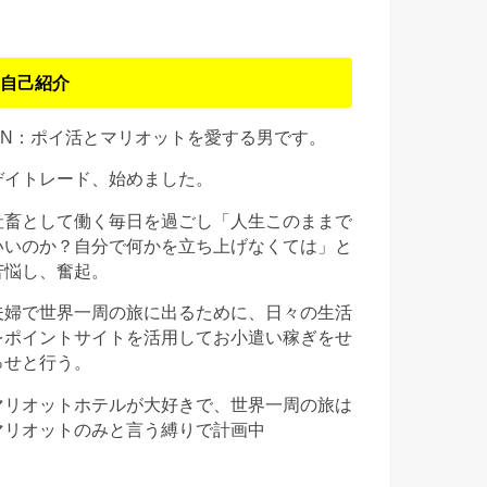
自己紹介
HN：ポイ活とマリオットを愛する男です。
デイトレード、始めました。
社畜として働く毎日を過ごし「人生このままで
いいのか？自分で何かを立ち上げなくては」と
苦悩し、奮起。
夫婦で世界一周の旅に出るために、日々の生活
をポイントサイトを活用してお小遣い稼ぎをせ
っせと行う。
マリオットホテルが大好きで、世界一周の旅は
マリオットのみと言う縛りで計画中