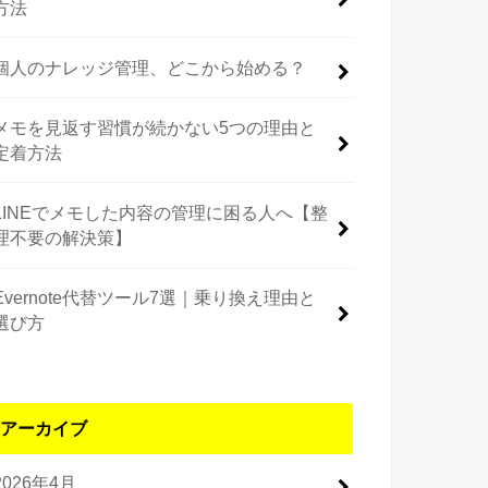
方法
個人のナレッジ管理、どこから始める？
メモを見返す習慣が続かない5つの理由と
定着方法
LINEでメモした内容の管理に困る人へ【整
理不要の解決策】
Evernote代替ツール7選｜乗り換え理由と
選び方
アーカイブ
2026年4月