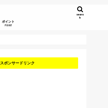
searc
h
ポイント
POINT
ハピタス
ファンくる
Gポイント
i2i
ぐるリザ
げん玉
モッピー
スポンサードリンク