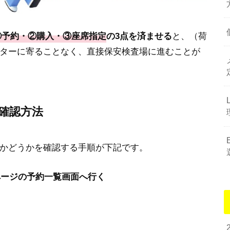
①予約・②購入・③座席指定
の3点を済ませる
と、（荷
ターに寄ることなく、直接保安検査場に進むことが
確認方法
かどうかを確認する手順が下記です。
ページの予約一覧画面へ行く