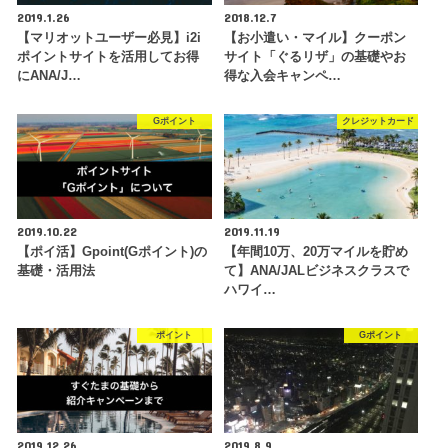
2019.1.26
2018.12.7
【マリオットユーザー必見】i2i
【お小遣い・マイル】クーポン
ポイントサイトを活用してお得
サイト「ぐるリザ」の基礎やお
にANA/J…
得な入会キャンペ…
Gポイント
クレジットカード
2019.10.22
2019.11.19
【ポイ活】Gpoint(Gポイント)の
【年間10万、20万マイルを貯め
基礎・活用法
て】ANA/JALビジネスクラスで
ハワイ…
ポイント
Gポイント
2019.12.26
2019.8.9