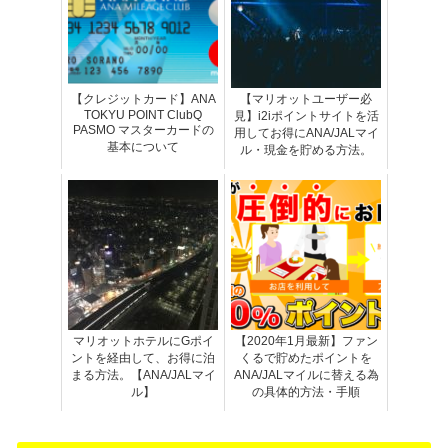
【クレジットカード】ANA
【マリオットユーザー必
TOKYU POINT ClubQ
見】i2iポイントサイトを活
PASMO マスターカードの
用してお得にANA/JALマイ
基本について
ル・現金を貯める方法。
マリオットホテルにGポイ
【2020年1月最新】ファン
ントを経由して、お得に泊
くるで貯めたポイントを
まる方法。【ANA/JALマイ
ANA/JALマイルに替える為
ル】
の具体的方法・手順