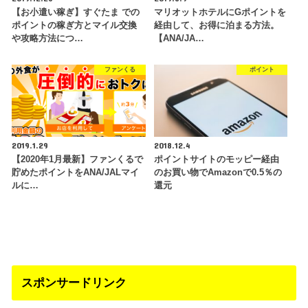
【お小遣い稼ぎ】すぐたま での
マリオットホテルにGポイントを
ポイントの稼ぎ方とマイル交換
経由して、お得に泊まる方法。
や攻略方法につ…
【ANA/JA…
ファンくる
ポイント
2019.1.29
2018.12.4
【2020年1月最新】ファンくるで
ポイントサイトのモッピー経由
貯めたポイントをANA/JALマイ
のお買い物でAmazonで0.5％の
ルに…
還元
スポンサードリンク