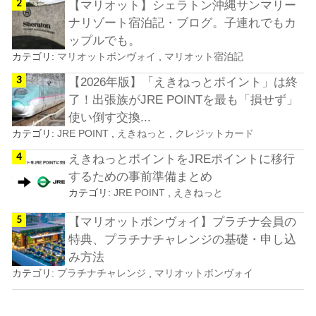
【マリオット】シェラトン沖縄サンマリー
ナリゾート宿泊記・ブログ。子連れでもカ
ップルでも。
カテゴリ:
マリオットボンヴォイ
,
マリオット宿泊記
【2026年版】「えきねっとポイント」は終
了！出張族がJRE POINTを最も「損せず」
使い倒す交換...
カテゴリ:
JRE POINT
,
えきねっと
,
クレジットカード
えきねっとポイントをJREポイントに移行
するための事前準備まとめ
カテゴリ:
JRE POINT
,
えきねっと
【マリオットボンヴォイ】プラチナ会員の
特典、プラチナチャレンジの基礎・申し込
み方法
カテゴリ:
プラチナチャレンジ
,
マリオットボンヴォイ