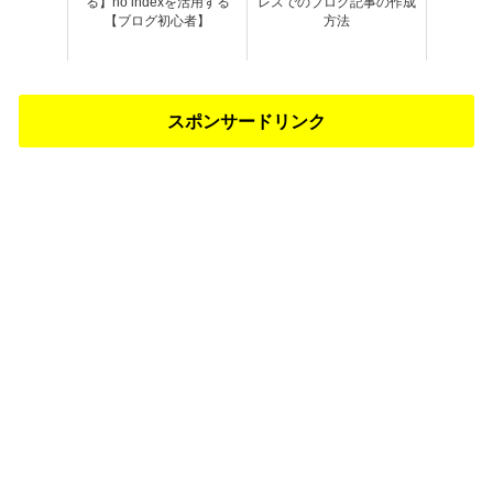
る】no indexを活用する
レスでのブログ記事の作成
【ブログ初心者】
方法
スポンサードリンク