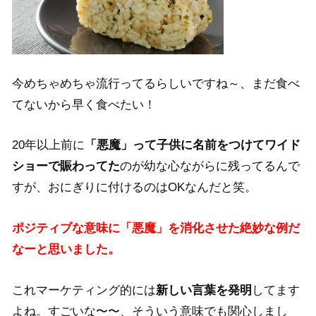
今めちゃめちゃ流行ってるらしいですね～、まだ食べ
てないから早く食べたい！
20年以上前に
「悪魔」って子供に名前をつけてワイド
ショーで賑わってた
のが幼な心ながらに残ってるんで
すが、おにぎりに付けるのはOKなんだと笑。
ポジティブな意味に「悪魔」を消化させた絶妙な例だ
なーと思いました。
これマーケティング的には
新しい言葉を発明
してます
よね。すごいな〜〜、そういう意味でも関心しまし