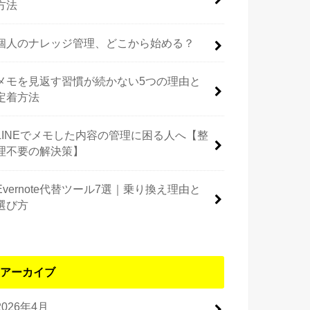
方法
個人のナレッジ管理、どこから始める？
メモを見返す習慣が続かない5つの理由と
定着方法
LINEでメモした内容の管理に困る人へ【整
理不要の解決策】
Evernote代替ツール7選｜乗り換え理由と
選び方
アーカイブ
2026年4月