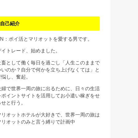
自己紹介
HN：ポイ活とマリオットを愛する男です。
デイトレード、始めました。
社畜として働く毎日を過ごし「人生このままで
いいのか？自分で何かを立ち上げなくては」と
苦悩し、奮起。
夫婦で世界一周の旅に出るために、日々の生活
をポイントサイトを活用してお小遣い稼ぎをせ
っせと行う。
マリオットホテルが大好きで、世界一周の旅は
マリオットのみと言う縛りで計画中