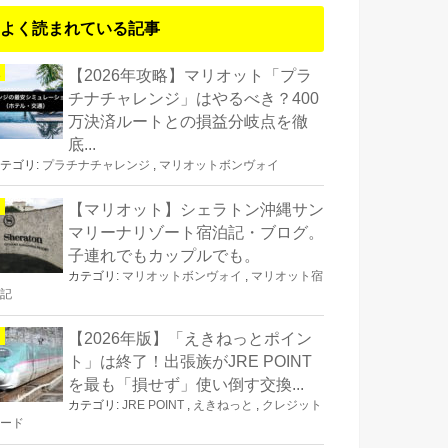
よく読まれている記事
【2026年攻略】マリオット「プラ
チナチャレンジ」はやるべき？400
万決済ルートとの損益分岐点を徹
底...
テゴリ:
プラチナチャレンジ
,
マリオットボンヴォイ
【マリオット】シェラトン沖縄サン
マリーナリゾート宿泊記・ブログ。
子連れでもカップルでも。
カテゴリ:
マリオットボンヴォイ
,
マリオット宿
記
【2026年版】「えきねっとポイン
ト」は終了！出張族がJRE POINT
を最も「損せず」使い倒す交換...
カテゴリ:
JRE POINT
,
えきねっと
,
クレジット
ード