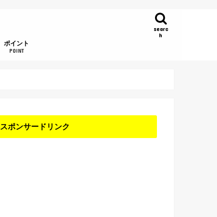
searc
h
ポイント
POINT
ハピタス
ファンくる
Gポイント
i2i
ぐるリザ
げん玉
モッピー
スポンサードリンク