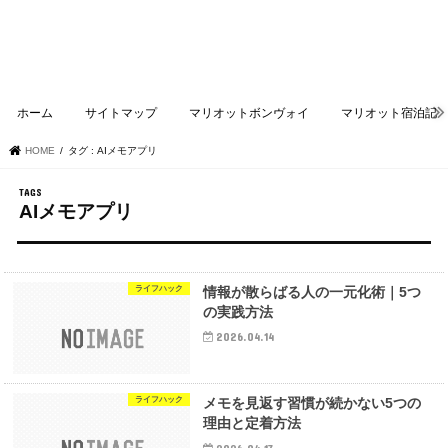
ホーム
サイトマップ
マリオットボンヴォイ
マリオット宿泊記
HOME
タグ : AIメモアプリ
AIメモアプリ
ライフハック
情報が散らばる人の一元化術｜5つ
の実践方法
2026.04.14
ライフハック
メモを見返す習慣が続かない5つの
理由と定着方法