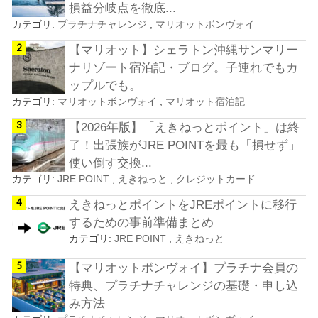
損益分岐点を徹底...
カテゴリ:
プラチナチャレンジ
,
マリオットボンヴォイ
【マリオット】シェラトン沖縄サンマリー
ナリゾート宿泊記・ブログ。子連れでもカ
ップルでも。
カテゴリ:
マリオットボンヴォイ
,
マリオット宿泊記
【2026年版】「えきねっとポイント」は終
了！出張族がJRE POINTを最も「損せず」
使い倒す交換...
カテゴリ:
JRE POINT
,
えきねっと
,
クレジットカード
えきねっとポイントをJREポイントに移行
するための事前準備まとめ
カテゴリ:
JRE POINT
,
えきねっと
【マリオットボンヴォイ】プラチナ会員の
特典、プラチナチャレンジの基礎・申し込
み方法