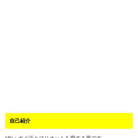
自己紹介
HN：ポイ活とマリオットを愛する男です。