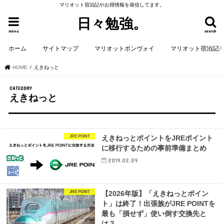
マリオット宿泊記やお得情報を発信してます。
日々勉強。
menu
search
ホーム
サイトマップ
マリオットボンヴォイ
マリオット宿泊記
HOME
えきねっと
えきねっと
JRE POINT
えきねっとポイントをJREポイント
に移行するための事前準備まとめ
2019.02.09
JRE POINT
【2026年版】「えきねっとポイン
ト」は終了！出張族がJRE POINTを
最も「損せず」使い倒す交換先と
は？