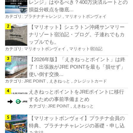
レンジ」はやるべき？400万決済ルートとの
損益分岐点を徹底...
カテゴリ:
プラチナチャレンジ
,
マリオットボンヴォイ
【マリオット】シェラトン沖縄サンマリー
ナリゾート宿泊記・ブログ。子連れでもカ
ップルでも。
カテゴリ:
マリオットボンヴォイ
,
マリオット宿泊記
【2026年版】「えきねっとポイント」は終
了！出張族がJRE POINTを最も「損せず」
使い倒す交換...
カテゴリ:
JRE POINT
,
えきねっと
,
クレジットカード
えきねっとポイントをJREポイントに移行
するための事前準備まとめ
カテゴリ:
JRE POINT
,
えきねっと
【マリオットボンヴォイ】プラチナ会員の
特典、プラチナチャレンジの基礎・申し込